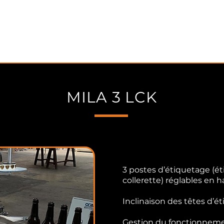
ACCUEIL
ÉTIQUETEUSES
CIREUSE
B
MILA 3 LCK
3 postes d’étiquetage (ét
collerette) réglables en
Inclinaison des têtes d’é
Gestion du fonctionnemen