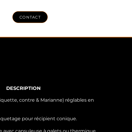
LOG
CONTACT
DESCRIPTION
iquette, contre & Marianne) réglables en
tiquetage pour récipient conique.
 avec capsuleuse à galets ou thermique