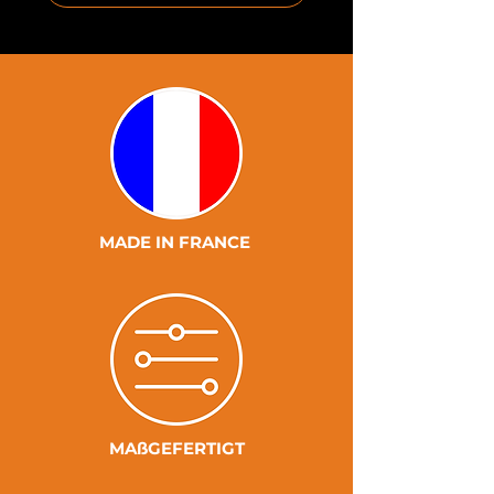
MADE IN FRANCE
MAßGEFERTIGT